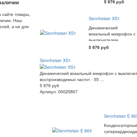
стоимости
5 976 руб
 наличии
ложение
листов.
 сайте товары,
Sennheiser XS1
аличии. Наш
елей, а не для
Динамический
ов.
вокальный микрофон с
выключателем
кардиоида Диапазон
5 976 руб
воспроизводимых
частот - 55 …
Sennheiser XS1
Динамический вокальный микрофон с выключа
воспроизводимых частот - 55 …
5 976 руб
Артикул: 00025807
Sennheiser E 86
Конденсаторны
суперкардиоида