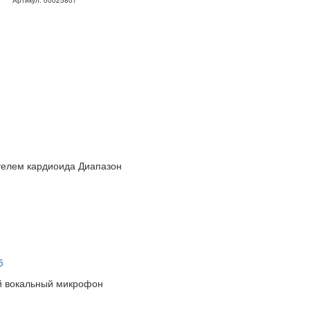
телем кардиоида Диапазон
5
й вокальный микрофон