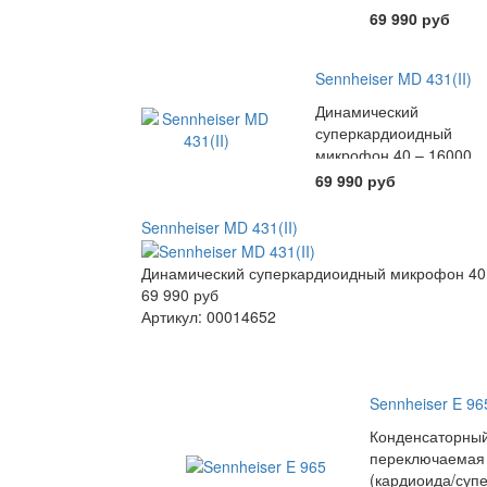
69 990 руб
Sennheiser MD 431(II)
Динамический
суперкардиоидный
микрофон 40 – 16000
Гц
69 990 руб
Sennheiser MD 431(II)
Динамический суперкардиоидный микрофон 40 
69 990 руб
Артикул: 00014652
Sennheiser E 96
Конденсаторны
переключаемая
(кардиоида/суп