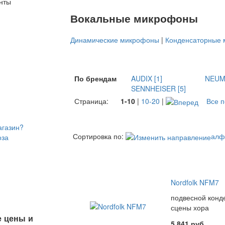
нты
Вокальные микрофоны
Динамические микрофоны
|
Конденсаторные
По брендам
AUDIX [1]
NEUM
SENNHEISER [5]
Страница:
1-10
|
10-20
|
Все 
агазин?
Сортировка по:
алф
оза
Nordfolk NFM7
подвесной конд
сцены хора
 цены и
5 841 руб