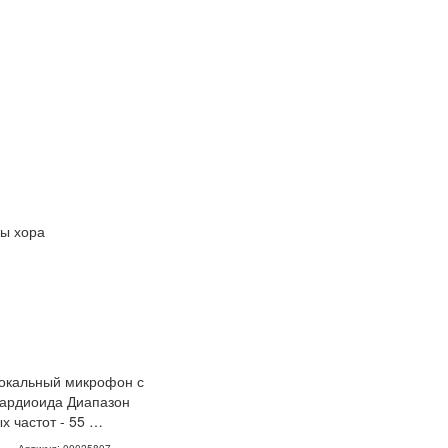
ы хора
окальный микрофон с
ардиоида Диапазон
х частот - 55 …
Артикул: 00025807