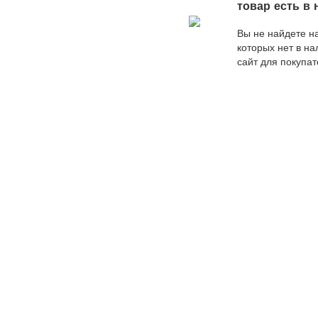
оптимальное по 
товар есть в
и качеству пред
от наших специа
Вы не найдете на
которых нет в н
сайт для покупат
поисковых робот