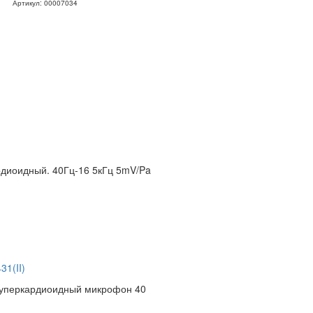
Артикул: 00007034
диоидный. 40Гц-16 5кГц 5mV/Pa
31(II)
суперкардиоидный микрофон 40