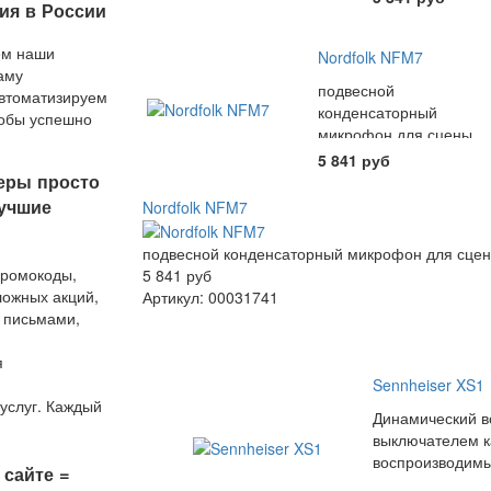
ия в России
ем наши
Nordfolk NFM7
аму
подвесной
втоматизируем
конденсаторный
тобы успешно
микрофон для сцены
 любым
хора
5 841 руб
дложением
еры просто
учшие
Nordfolk NFM7
подвесной конденсаторный микрофон для сцен
промокоды,
5 841 руб
ложных акций,
Артикул: 00031741
 письмами,
я
Sennheiser XS1
услуг. Каждый
Динамический в
 — любимый,
выключателем к
формления
воспроизводимы
ет
 сайте =