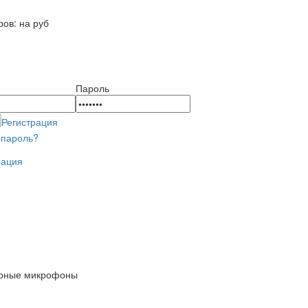
й корзине
ров:
на
руб
Пароль
Регистрация
 пароль?
рация
рные микрофоны