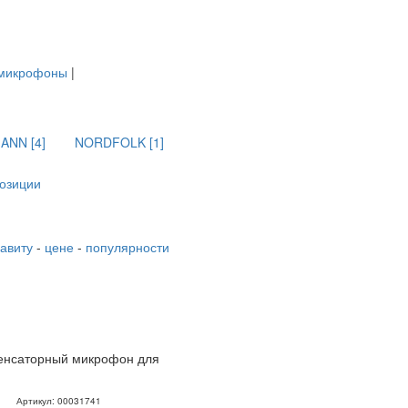
 микрофоны
|
ANN [4]
NORDFOLK [1]
позиции
авиту
-
цене
-
популярности
енсаторный микрофон для
Артикул: 00031741