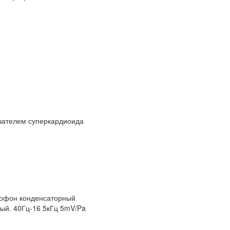
чателем суперкардиоида
рофон конденсаторный
ый. 40Гц-16 5кГц 5mV/Pa