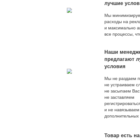
лучшие услов
Мы минимизиру
расходы на рекл
и максимально а
все процессы, ч
конкурировать с
актуальным пре
Наши менедж
на рынке.
предлагают л
условия
Мы не раздаем 
не устраиваем с
не засыпаем Вас
не заставляем
регистрироватьс
и не навязываем
дополнительных 
наш покупатель
и сразу после о
заказа он получа
Товар есть на