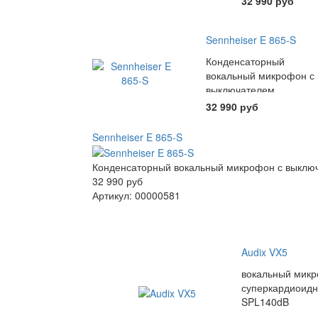
32 990 руб
Sennheiser E 865-S
Конденсаторный
вокальный микрофон с
выключателем
суперкардиоида
32 990 руб
Sennheiser E 865-S
Конденсаторный вокальный микрофон с выклю
32 990 руб
Артикул: 00000581
Audix VX5
вокальный мик
суперкардиоидн
SPL140dB