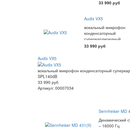
33 990 руб
Audix VX5
вокальный микрофон
конденсаторный
суперкардиоидный.
40Гц-16 5кГц 5mV/Pa
33 990 руб
SPL140dB
Audix VX5
вокальный микрофон конденсаторный суперкар
SPL140dB
33 990 руб
Артикул: 00007034
Sennheiser MD 4
Динамический 
– 16000 Гц