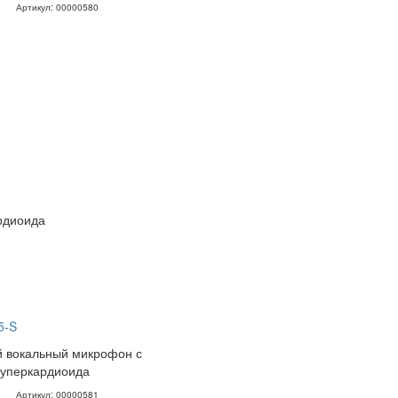
Артикул: 00000580
рдиоида
5-S
 вокальный микрофон с
суперкардиоида
Артикул: 00000581