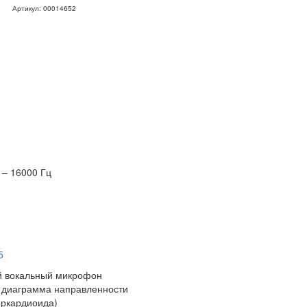
Артикул: 00014652
– 16000 Гц
5
й вокальный микрофон
 диаграмма направленности
еркардиоида)