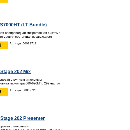
S7000HT (LT Bundle)
ная беспроводная микрофонная система
о уровня состоящая из двухканал
Артикул: 00031718
б
Stage 202 Mix
фровая с ручным и поясным
овная гарнитура 660-690МГц 299 частот
Артикул: 00032728
б
Stage 202 Presenter
фровая с поясными
оловье 660-690мГц 299 частот шаг 100кГц