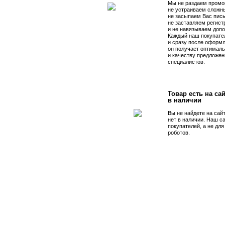
Мы не раздаем промо
не устраиваем сложны
не засыпаем Вас пис
не заставляем регист
и не навязываем допо
Каждый наш покупате
и сразу после оформл
он получает оптималь
и качеству предложен
специалистов.
Товар есть на сай
в наличии
Вы не найдете на сай
нет в наличии. Наш с
покупателей, а не дл
роботов.