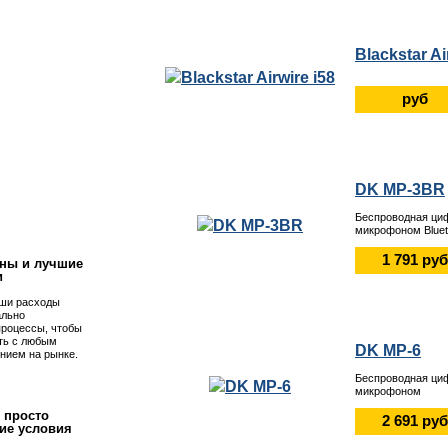
Blackstar Ai
руб
DK MP-3BR
!
Беспроводная ци
микрофоном Bluet
1 791 руб
ны и лучшие
и
ши расходы
ально
процессы, чтобы
ть с любым
DK MP-6
нием на рынке.
Беспроводная ци
микрофоном
 просто
2 691 руб
ие условия