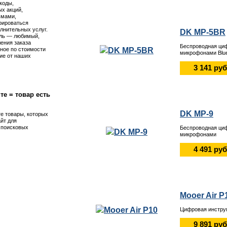
коды,
х акций,
ьмами,
рироваться
лнительных услуг.
DK MP-5BR
ль — любимый,
ения заказа
Беспроводная ци
ное по стоимости
микрофонами Blue
ие от наших
3 141 руб
те = товар есть
DK MP-9
те товары, которых
айт для
я поисковых
Беспроводная ци
микрофонами
4 491 руб
Mooer Air P
Цифровая инстру
9 891 руб