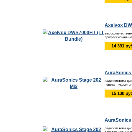
Axelvox DW
высококачествен
профессиональног
14 391 ру
AuraSonics 
радиосистема ци
передатчиком+гол
15 138 ру
AuraSonics 
радиосистема ци
передатчиками+ог