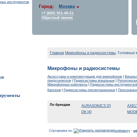
Город:
Москва
+7 (800) 301-40-21
Обратный звонок
Главная
Микрофоны и радиосистемы
Головные 
Микрофоны и радиосистемы
Аксессуары и комплектующие для микрофонов
|
Вокаль
ки
предусилители
|
Радиосистемы вокальные
|
Репортерск
Микрофонные комплекты
|
Радиосистемы инструментал
Капсюли
|
Радиосистемы презентационные
|
Персональн
трументы
По брендам
AURASONICS [2]
AXEL
DK [4]
MOOE
Сортировка по:
алфавиту
-
ц