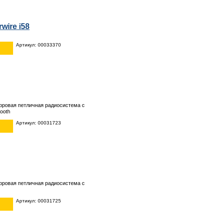
rwire i58
Артикул: 00033370
фровая петличная радиосистема с
ooth
Артикул: 00031723
фровая петличная радиосистема с
Артикул: 00031725