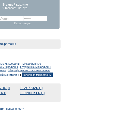
В вашей корзине
0
товаров:
на
руб
Регистрация
микрофоны
ные микрофоны
|
Микрофонные
ие микрофоны
|
Студийные микрофоны
|
ьные
|
Микрофоны инструментальные
|
ый мониторинг
|
Головные микрофоны
|
VOX [1]
BLACKSTAR [1]
R [1]
SENNHEISER [1]
ене
-
популярности