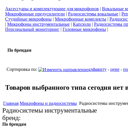
Аксессуары и комплектующие для микрофонов
|
Вокальные 
Микрофонные предусилители
|
Радиосистемы вокальные
|
Ре
Студийные микрофоны
|
Микрофонные комплекты
|
Радиосис
|
Микрофоны инструментальные
|
Капсюли
|
Радиосистемы п
Персональный мониторинг
|
Головные микрофоны
|
По брендам
Сортировка по:
алфавиту
-
цене
-
по
Товаров выбранного типа сегодня нет 
Главная
Микрофоны и радиосистемы
Радиосистемы инструме
Радиосистемы инструментальные
бренд:
По брендам