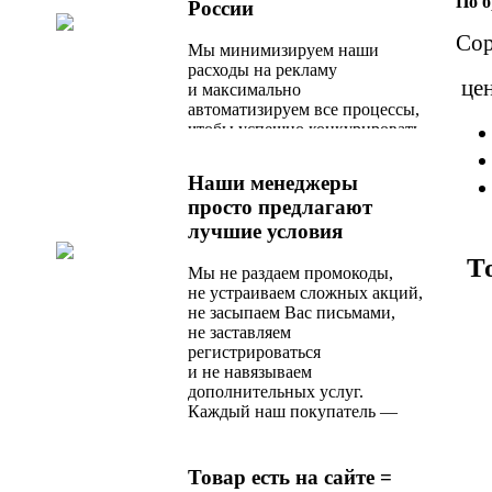
По 
России
Сор
Мы минимизируем наши
расходы на рекламу
це
и максимально
автоматизируем все процессы,
чтобы успешно конкурировать
с любым актуальным
предложением на рынке.
Наши менеджеры
просто предлагают
лучшие условия
Т
Мы не раздаем промокоды,
не устраиваем сложных акций,
не засыпаем Вас письмами,
не заставляем
регистрироваться
и не навязываем
дополнительных услуг.
Каждый наш покупатель —
любимый, и сразу после
оформления заказа
он получает оптимальное
Товар есть на сайте =
по стоимости и качеству