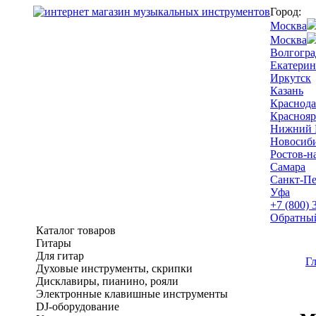
Город:
Москва
Москва
Волгогра
Екатерин
Иркутск
Казань
Краснода
Краснояр
Нижний 
Новосиб
Ростов-н
Самара
Санкт-Пе
Уфа
+7 (800) 
Обратны
Каталог товаров
Гитары
Для гитар
Г
Духовые инструменты, скрипки
Дисклавиры, пианино, рояли
Электронные клавишные инструменты
DJ-оборудование