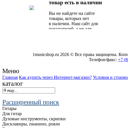
товар есть в наличии
предложение от наших
специалистов.
Вы не найдете на сайте
товары, которых нет
в наличии. Наш сайт для
покупателей, а не для
поисковых роботов.
1musicshop.ru
2026 © Все права защищены. Копир
Телефон/факс:
+7 (8
Меню
Главная
Как купить через Интернет-магазин?
Условия и стоимо
каталог
Расширенный поиск
Гитары
Для гитар
Духовые инструменты, скрипки
Дисклавиры, пианино, рояли