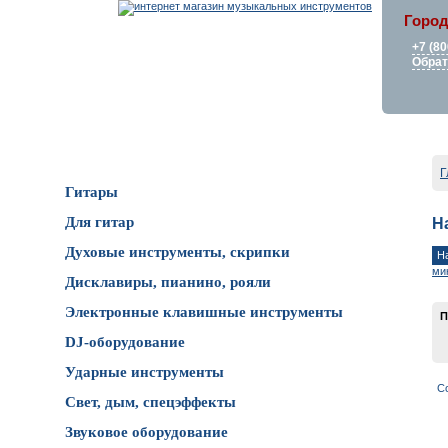
Город
+7 (80
Обрат
Каталог товаров
Г
Гитары
Для гитар
Н
Духовые инструменты, скрипки
Н
ми
Дисклавиры, пианино, рояли
Электронные клавишные инструменты
П
DJ-оборудование
Ударные инструменты
С
Свет, дым, спецэффекты
Звуковое оборудование