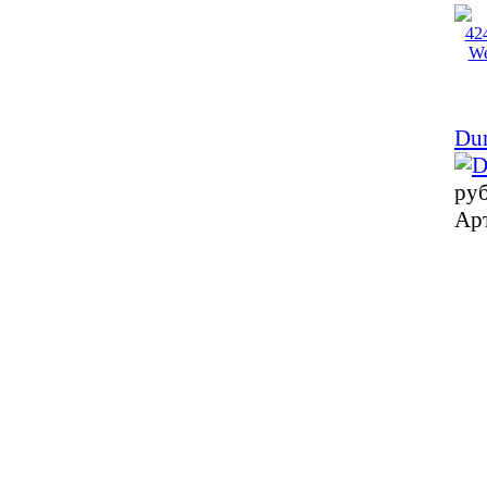
Dun
ру
Ар