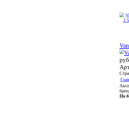
Van
руб
Арт
Стр
Гла
Аксе
брен
По 