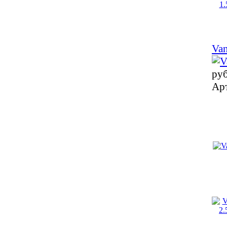
Van
ру
Ар