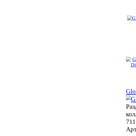
Glo
Раз
кол
711
Арт