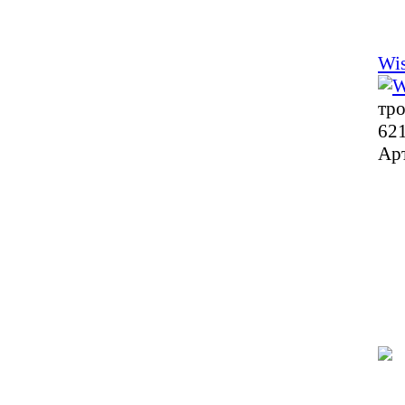
Wis
тро
62
Ар