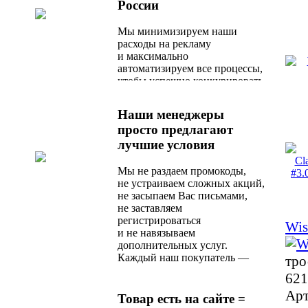
России
Мы минимизируем наши
расходы на рекламу
и максимально
автоматизируем все процессы,
чтобы успешно конкурировать
с любым актуальным
предложением на рынке.
Наши менеджеры
просто предлагают
лучшие условия
Мы не раздаем промокоды,
не устраиваем сложных акций,
не засыпаем Вас письмами,
не заставляем
регистрироваться
Wis
и не навязываем
дополнительных услуг.
Каждый наш покупатель —
тро
любимый, и сразу после
621
оформления заказа
Арт
он получает оптимальное
Товар есть на сайте =
по стоимости и качеству