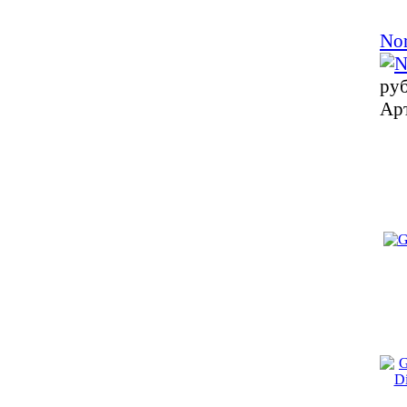
No
ру
Ар