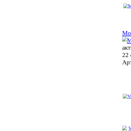
Mo
акт
22 
Ар