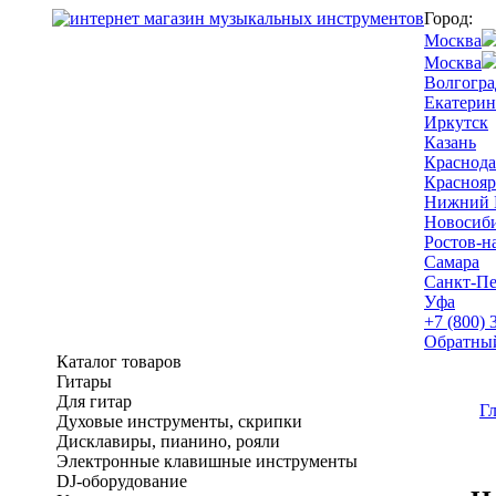
Город:
Москва
Москва
Волгогра
Екатерин
Иркутск
Казань
Краснода
Краснояр
Нижний 
Новосиб
Ростов-н
Самара
Санкт-Пе
Уфа
+7 (800) 
Обратны
Каталог товаров
Гитары
Для гитар
Г
Духовые инструменты, скрипки
Дисклавиры, пианино, рояли
Электронные клавишные инструменты
DJ-оборудование