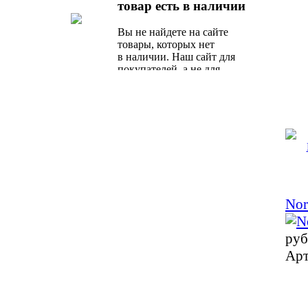
товар есть в наличии
предложение от наших
специалистов.
Вы не найдете на сайте
товары, которых нет
в наличии. Наш сайт для
покупателей, а не для
поисковых роботов.
Nor
руб
Арт