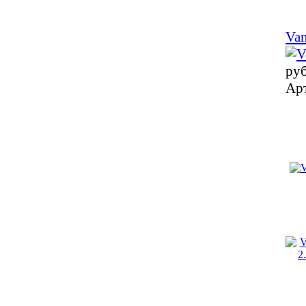
Van
ру
Ар