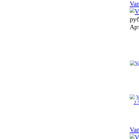
Van
ру
Ар
Van