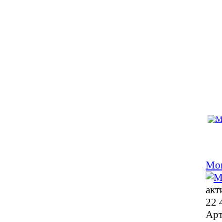
Mon
акт
22 
Арт