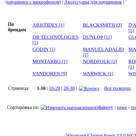
(наушники с микрофоном)
|
Аксессуары для наушников
|
По
ARISTIDES [1]
BLACKSMITH [2]
D'
брендам
[1]
DB TECHNOLOGIES
DUNLOP [11]
GL
[1]
GODIN [1]
MANUEL ADALID
MA
[1]
MONTARBO [1]
NORDFOLK [2]
RO
[1]
VANDOREN [9]
WARWICK [1]
WI
Страница:
1-10
|
10-20
|
20-30
| .
Все позиции
Сортировка по:
алфавиту
-
цене
-
по
Wisemann Clarinet Reeds #3.0 WC