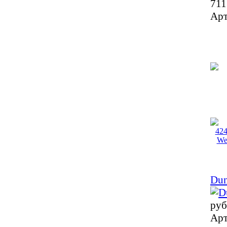
711
Арт
Dun
руб
Арт