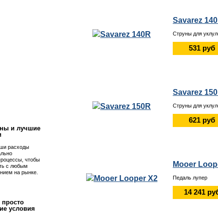
Savarez 14
Струны для уклул
531 руб
Savarez 15
!
Струны для уклул
621 руб
ны и лучшие
и
ши расходы
ально
процессы, чтобы
Mooer Loop
ть с любым
нием на рынке.
Педаль лупер
14 241 ру
 просто
ие условия