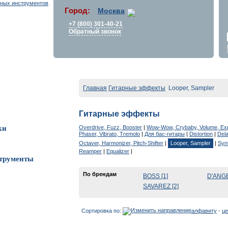
Город:
Москва
+7 (800) 301-40-21
Обратный звонок
Главная
Гитарные эффекты
Looper, Sampler
Гитарные эффекты
Overdrive, Fuzz, Booster
|
Wow-Wow, Crybaby, Volume, Ex
ки
Phaser, Vibrato, Tremolo
|
Для бас-гитары
|
Distortion
|
Del
Octaver, Harmonizer, Pitch-Shifter
|
Looper, Sampler
|
Syn
Reamper
|
Equalizer
|
трументы
По брендам
BOSS [1]
D'ANGE
SAVAREZ [2]
Сортировка по:
алфавиту
-
це