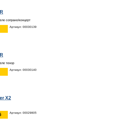
0R
еле сопрано/концерт
Артикул: 00030139
0R
еле тенор
Артикул: 00030140
er X2
Артикул: 00029805
б