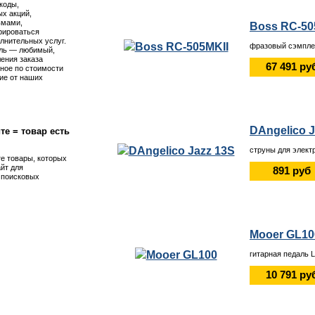
коды,
х акций,
ьмами,
Boss RC-50
рироваться
лнительных услуг.
фразовый сэмпле
ль — любимый,
ения заказа
67 491 ру
ное по стоимости
ие от наших
DAngelico J
те = товар есть
струны для элект
те товары, которых
айт для
891 руб
я поисковых
Mooer GL10
гитарная педаль 
10 791 ру