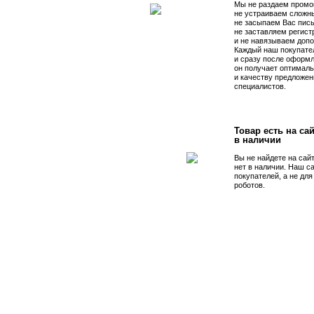
Мы не раздаем промо
не устраиваем сложны
не засыпаем Вас пис
не заставляем регист
и не навязываем допо
Каждый наш покупате
и сразу после оформл
он получает оптималь
и качеству предложен
специалистов.
Товар есть на сай
в наличии
Вы не найдете на сай
нет в наличии. Наш с
покупателей, а не дл
роботов.