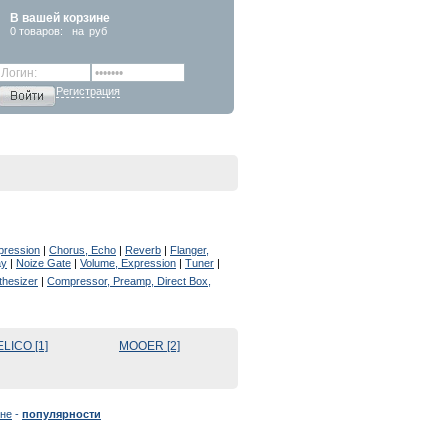
В вашей корзине
0
товаров:
на
руб
Регистрация
pression
|
Chorus, Echo
|
Reverb
|
Flanger,
ay
|
Noize Gate
|
Volume, Expression
|
Tuner
|
thesizer
|
Compressor, Preamp, Direct Box,
LICO [1]
MOOER [2]
не
-
популярности