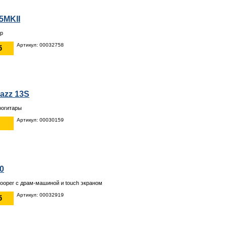
5MKII
р
Артикул: 00032758
б
azz 13S
рогитары
Артикул: 00030159
0
Looper с драм-машиной и touch экраном
Артикул: 00032919
б