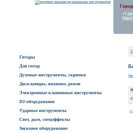
Город
+7 (80
Обрат
Каталог товаров
Г
Гитары
Для гитар
Б
Духовые инструменты, скрипки
Че
Дисклавиры, пианино, рояли
П
Электронные клавишные инструменты
С
DJ-оборудование
Ударные инструменты
С
Свет, дым, спецэффекты
Звуковое оборудование