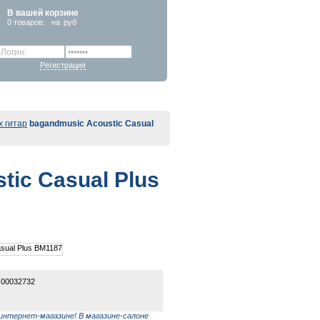
В вашей корзине
0
товаров:
на
руб
Регистрация
х гитар
bagandmusic Acoustic Casual
tic Casual Plus
 00032732
интернет-магазине! В магазине-салоне