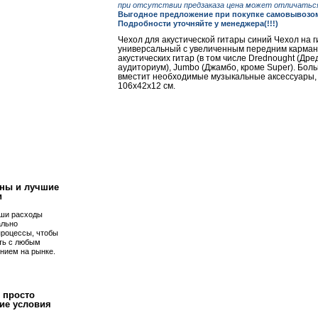
при отсутствии предзаказа цена может отличаться
Выгодное предложение при покупке самовывозом 
Подробности уточняйте у менеджера(!!!)
Чехол для акустической гитары синий Чехол на г
универсальный с увеличенным передним карман
акустических гитар (в том числе Drednought (Дред
аудиториум), Jumbo (Джамбо, кроме Super). Бо
вместит необходимые музыкальные аксессуары, 
106х42х12 см.
!
ны и лучшие
и
ши расходы
ально
процессы, чтобы
ть с любым
нием на рынке.
 просто
ие условия