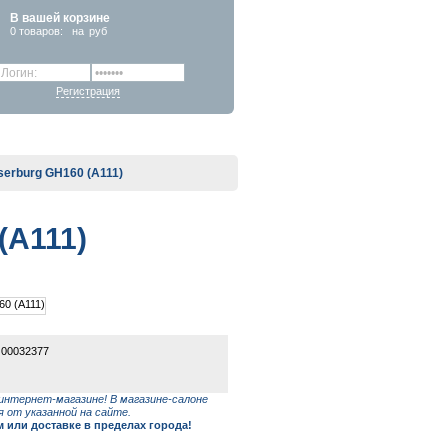
В вашей корзине
0
товаров:
на
руб
Регистрация
erburg GH160 (A111)
(A111)
 00032377
интернет-магазине! В магазине-салоне
 от указанной на сайте.
или доставке в пределах города!