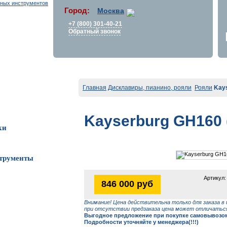
Город:
Москва
+7 (800) 301-40-21
Обратный звонок
Главная
Дисклавиры, пианино, рояли
Рояли
Kays
Kayserburg GH160 
ки
трументы
Артикул:
846 000 руб
Внимание! Цена действительна только для заказа в 
при отсутствии предзаказа цена может отличаться
Выгодное предложение при покупке самовывозом 
Подробности уточняйте у менеджера(!!!)