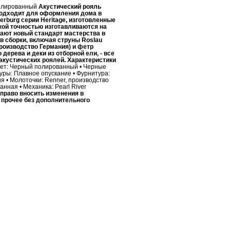
полированный
Акустический рояль
 подходит для оформления дома в
rburg серии Heritage, изготовленные
кой точностью изготавливаются на
ают новый стандарт мастерства в
 сборки, включая струны Roslau
производство Германия) и фетр
дерева и деки из отборной ели, - все
акустических роялей.
Характеристики
• Цвет: Черный полированный • Черные
уры: Плавное опускание • Фурнитура:
я • Молоточки: Renner, производство
нная • Механика: Pearl River
право вносить изменения в
 прочее без дополнительного