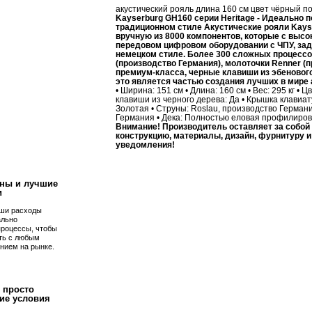
акустический рояль длина 160 см цвет чёрный 
Kayserburg GH160 серии Heritage - Идеально
традиционном стиле
Акустические рояли Kayse
вручную из 8000 компонентов, которые с высо
передовом цифровом оборудовании с ЧПУ, зад
немецком стиле.
Более 300 сложных процессов
(производство Германия), молоточки Renner (
премиум-класса, черные клавиши из эбенового 
это является частью создания лучших в мире 
• Ширина: 151 см • Длина: 160 см • Вес: 295 кг 
клавиши из черного дерева: Да • Крышка клавиат
Золотая • Струны: Roslau, производство Германи
Германия • Дека: Полностью еловая профилирова
Внимание! Производитель оставляет за собой 
!
конструкцию, материалы, дизайн, фурнитуру и
уведомления!
ны и лучшие
и
ши расходы
ально
процессы, чтобы
ть с любым
нием на рынке.
 просто
ие условия