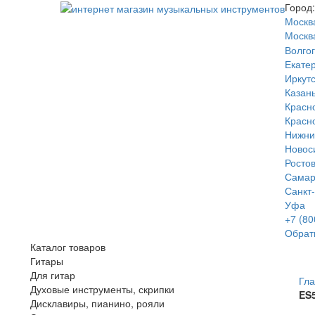
Город:
Москв
Москв
Волго
Екате
Иркутс
Казан
Красн
Красн
Нижни
Новос
Росто
Сама
Санкт
Уфа
+7 (80
Обрат
Каталог товаров
Гитары
Для гитар
Гл
Духовые инструменты, скрипки
ES
Дисклавиры, пианино, рояли