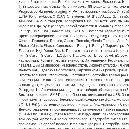
дисплей тон-генератор Pro Клавиатура: Механика Responsive Ham
II) 88 взвешенных клавиш Источник звука: 88-клавишная техноло
Progressive Harmonic Imaging™ (PHI) Встроенных тембров: 34 тем
E.PIANO: 5 тембров, ORGAN: 5 тембров, HARPSI/MALLETS: 4 темб
тембров, BASS: 5 тембров. Полифония макс. 192 ноты Режимы клави
Игра в четыре руки (с регулировкой громкости и баланса) Ревербе
Lounge, Small Hall, Concert Hall, Live Hall, Cathedral Параметры: 
Время реверберации Эффекты Тип: Mono Delay, Ping Delay, Triple D
Chorus, Ensemble, Tremolo, Classic Tremolo, Vibrato Tremolo, Auto Pa
Phaser, Classic Phaser, Compressor, Rotary 1, Rotary2 Параметры: D
Feedback, HighDamp, Depth. Параметры зависят от типа эффекта
Тип: S.Case I, S.Case II, L.Cabinet Параметры: Drive, Level, EQ Lo
настройщик: Кривые чувствительности, Интонировка, Резонанс п
педали, Шум демпферов, Резонанс струн, Эффект отпускания кла
молоточков, Задержка молоточков, Верхняя крышка рояля, Время 
Чувствительность клавиатуры, Растянутая настройка/Кривая раст
Темперация, Основной тон темперации, Пользовательская настро
клавиатуры, Регулировка нажатия полупедали, Настройка эффект
Рекордер: На 3 композиции, 1 дорожка – общий объем примерно 5
Воспроизведение: SMF Прочее: Перенос композиций на USB, Загр
ячеек памяти настроек, Переименование/удаление файла Метроном: 
5/4, 3/8, 6/8 (с настройкой громкости и темпа) Аккомпанемент Стил
Демонстрационные произведения: 23 демо-песни Память парамет
(4 банка по 7 ячеек) Другие настройки и функции: Транспонирован
тембра (вкл. Яркость и Польз. эквалайзер), Подстройка высоты то
срабатывания правой педали, Игра в четыре руки, Настройки запус
заводским установкам, Автоматическое отключение дисплея/пит