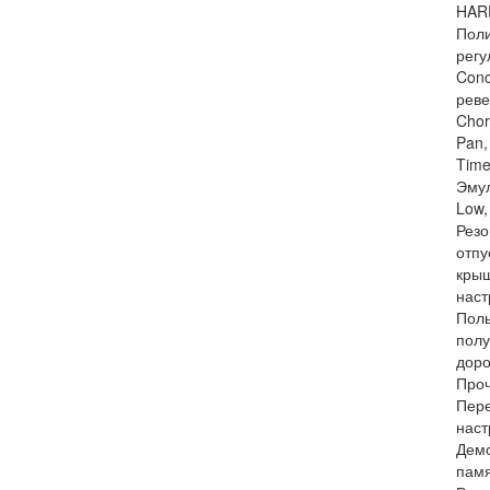
HARP
Поли
регу
Conc
реве
Chor
Pan,
Time
Эмул
Low,
Резо
отпу
крыш
наст
Поль
полу
доро
Проч
Пере
наст
Демо
памя