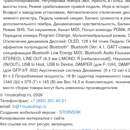
Транспонирование, Регулировка тембра (вкл. Яркость и Польз. эк
высоты тона, Режим срабатывания правой педали, Игра в четыре 
Возврат к заводским установкам, Автоматическое отключение д
нижнего регистра, Педаль нижней секции, Баланс громкости в ре
дополнительного тембра, Динамическая чувствительность, Баланс
Режим SHS, Тип наушников, Канал MIDI, Посыл команды PGM#, Л
Передача номера Program Change, Мультитембральный режим, О
Отключение динамиков Дисплей: OLED, 128 x 64 точек Педаль: П
эффектом полупедали) Bluetooth*: Bluetooth (Ver. 4.1, GATT-совм
спецификации Bluetooth Low Energy MIDI, Bluetooth Audio Разъемы
STEREO), LINE OUT (6,3 мм L/MONO, R [небалансный]), Наушники 
(IN/OUT), USB to Host, USB to Device, DAMPER (для F-10H), 
(для GFP-3/F-302) Акустическая система Динамики: (8 x 12 см) x
Вт x 2 Потребляемая мощность: 18 Вт (адаптер переменного тока
1340 (Ш) x 375 (Г) x 145 (В) мм Вес:14,5 кг Комплектация, технич
место сборки товара могут быть изменены производителем
© 1musicshop.ru,
2026
Телефон/факс:
+7 (800) 301-40-21
email:
in@1musicshop.ru
Создание мобильной версии -
STORVERK
Копирование материалов с сайта
без ссылки на этот ресурс запрещено.