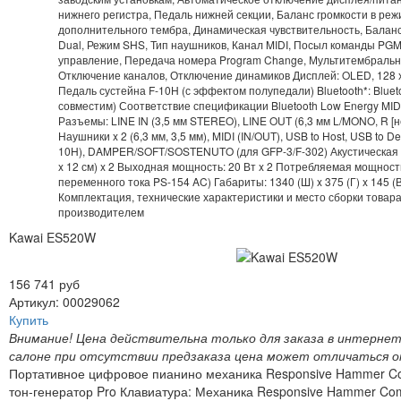
нижнего регистра, Педаль нижней секции, Баланс громкости в реж
дополнительного тембра, Динамическая чувствительность, Баланс
Dual, Режим SHS, Тип наушников, Канал MIDI, Посыл команды PGM
управление, Передача номера Program Change, Мультитембраль
Отключение каналов, Отключение динамиков Дисплей: OLED, 128 x
Педаль сустейна F-10H (с эффектом полупедали) Bluetooth*: Bluetoo
совместим) Соответствие спецификации Bluetooth Low Energy MIDI,
Разъемы: LINE IN (3,5 мм STEREO), LINE OUT (6,3 мм L/MONO, R [
Наушники x 2 (6,3 мм, 3,5 мм), MIDI (IN/OUT), USB to Host, USB to 
10H), DAMPER/SOFT/SOSTENUTO (для GFP-3/F-302) Акустическая 
x 12 см) x 2 Выходная мощность: 20 Вт x 2 Потребляемая мощность
переменного тока PS-154 AC) Габариты: 1340 (Ш) x 375 (Г) x 145 (В
Комплектация, технические характеристики и место сборки товар
производителем
Kawai ES520W
156 741 руб
Артикул: 00029062
Купить
Внимание! Цена действительна только для заказа в интернет
салоне при отсутствии предзаказа цена может отличаться о
Портативное цифровое пианино механика Responsive Hammer Co
тон-генератор Pro Клавиатура: Механика Responsive Hammer Comp