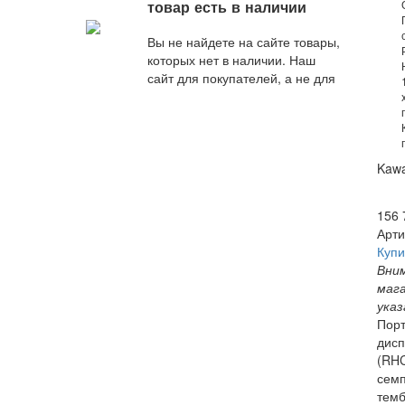
оптимальное по стоимости
товар есть в наличии
и качеству предложение
от наших специалистов.
Вы не найдете на сайте товары,
которых нет в наличии. Наш
сайт для покупателей, а не для
поисковых роботов.
Kaw
156 
Арти
Купи
Вним
маг
указ
Порт
дисп
(RHC
семп
темб