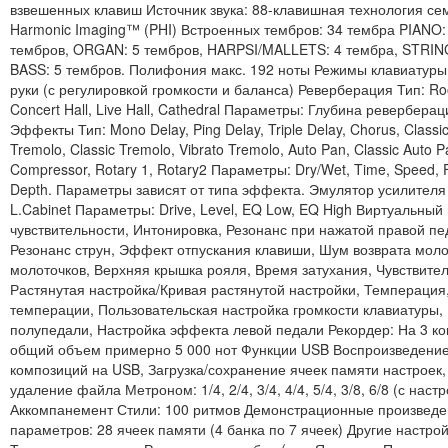
взвешенных клавиш Источник звука: 88-клавишная технология се
Harmonic Imaging™ (PHI) Встроенных тембров: 34 тембра PIANO: 
тембров, ORGAN: 5 тембров, HARPSI/MALLETS: 4 тембра, STRIN
BASS: 5 тембров. Полифония макс. 192 ноты Режимы клавиатуры: D
руки (с регулировкой громкости и баланса) Реверберация Тип: Roo
Concert Hall, Live Hall, Cathedral Параметры: Глубина ревербер
Эффекты Тип: Mono Delay, Ping Delay, Triple Delay, Chorus, Classi
Tremolo, Classic Tremolo, Vibrato Tremolo, Auto Pan, Classic Auto P
Compressor, Rotary 1, Rotary2 Параметры: Dry/Wet, Time, Speed,
Depth. Параметры зависят от типа эффекта. Эмулятор усилителя Ти
L.Cabinet Параметры: Drive, Level, EQ Low, EQ High Виртуальны
чувствительности, Интонировка, Резонанс при нажатой правой п
Резонанс струн, Эффект отпускания клавиши, Шум возврата моло
молоточков, Верхняя крышка рояля, Время затухания, Чувствител
Растянутая настройка/Кривая растянутой настройки, Темперация
темперации, Пользовательская настройка громкости клавиатуры,
полупедали, Настройка эффекта левой педали Рекордер: На 3 ко
общий объем примерно 5 000 нот Функции USB Воспроизведение
композиций на USB, Загрузка/сохранение ячеек памяти настроек
удаление файла Метроном: 1/4, 2/4, 3/4, 4/4, 5/4, 3/8, 6/8 (с нас
Аккомпанемент Стили: 100 ритмов Демонстрационные произведе
параметров: 28 ячеек памяти (4 банка по 7 ячеек) Другие настро