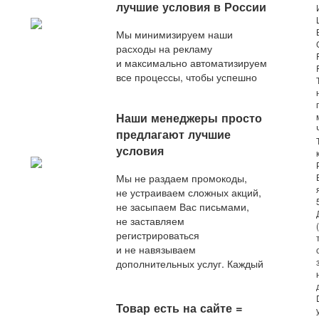
лучшие условия в России
Мы минимизируем наши
расходы на рекламу
и максимально автоматизируем
все процессы, чтобы успешно
конкурировать с любым
актуальным предложением
Наши менеджеры просто
на рынке.
предлагают лучшие
условия
Мы не раздаем промокоды,
не устраиваем сложных акций,
не засыпаем Вас письмами,
не заставляем
регистрироваться
и не навязываем
дополнительных услуг. Каждый
наш покупатель — любимый,
и сразу после оформления
заказа он получает
Товар есть на сайте =