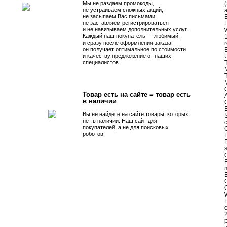
Мы не раздаем промокоды,
(
не устраиваем сложных акций,
не засыпаем Вас письмами,
не заставляем регистрироваться
и не навязываем дополнительных услуг.
v
Каждый наш покупатель — любимый,
1
и сразу после оформления заказа
r
он получает оптимальное по стоимости
и качеству предложение от наших
специалистов.
G
Товар есть на сайте = товар есть
в наличии
C
E
Вы не найдете на сайте товары, которых
нет в наличии. Наш сайт для
покупателей, а не для поисковых
O
роботов.
L
B