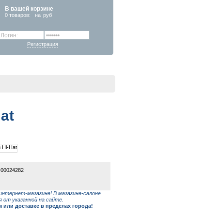
В вашей корзине
0
товаров:
на
руб
Регистрация
at
 00024282
интернет-магазине! В магазине-салоне
 от указанной на сайте.
или доставке в пределах города!