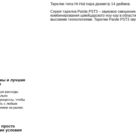
Тарелки типа Hi-Hat пара диаметр 14 дюймов.
Серия тарелок Paiste PST3 – звуковое смешение 
комбинирования швейцарского ноу-хау в области
высокими технологиями. Тарелки Paiste PST3 зву
!
ны и лучшие
и
ши расходы
ально
процессы, чтобы
ть с любым
нием на рынке.
 просто
ие условия