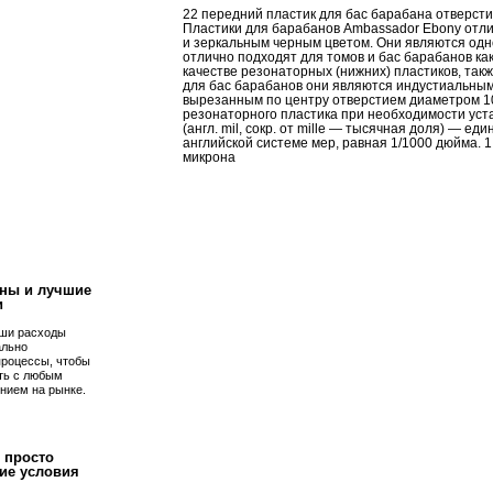
22 передний пластик для бас барабана отверст
Пластики для барабанов Ambassador Ebony отл
и зеркальным черным цветом. Они являются од
отлично подходят для томов и бас барабанов как 
качестве резонаторных (нижних) пластиков, так
для бас барабанов они являются индустиальным
вырезанным по центру отверстием диаметром 10
резонаторного пластика при необходимости уста
(англ. mil, сокр. от mille — тысячная доля) — е
английской системе мер, равная 1/1000 дюйма. 1
микрона
!
ны и лучшие
и
ши расходы
ально
процессы, чтобы
ть с любым
нием на рынке.
 просто
ие условия