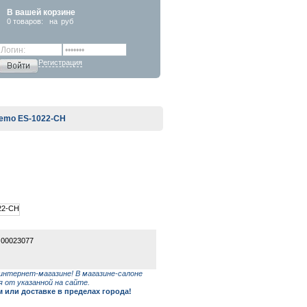
В вашей корзине
0
товаров:
на
руб
Регистрация
emo ES-1022-CH
 00023077
интернет-магазине! В магазине-салоне
 от указанной на сайте.
или доставке в пределах города!