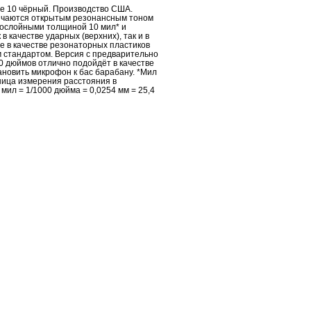
ие 10 чёрный. Производство США.
ичаются открытым резонансным тоном
нослойными толщиной 10 мил* и
в качестве ударных (верхних), так и в
же в качестве резонаторных пластиков
 стандартом. Версия с предварительно
 дюймов отлично подойдёт в качестве
новить микрофон к бас барабану. *Мил
диница измерения расстояния в
 мил = 1/1000 дюйма = 0,0254 мм = 25,4