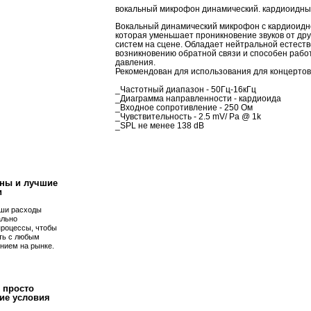
вокальный микрофон динамический. кардиоидный
Вокальный динамический микрофон с кардиоидн
которая уменьшает проникновение звуков от дру
систем на сцене. Обладает нейтральной естеств
возникновению обратной связи и способен работ
давления.
Рекомендован для использования для концертов,
_Частотный диапазон - 50Гц-16кГц
_Диаграмма направленности - кардиоида
_Входное сопротивление - 250 Ом
_Чувствительность - 2.5 mV/ Pa @ 1k
_SPL не менее 138 dB
!
ны и лучшие
и
ши расходы
ально
процессы, чтобы
ть с любым
нием на рынке.
 просто
ие условия