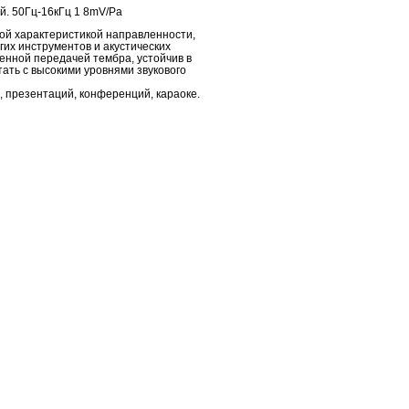
. 50Гц-16кГц 1 8mV/Pa
ой характеристикой направленности,
гих инструментов и акустических
енной передачей тембра, устойчив в
ать с высокими уровнями звукового
 презентаций, конференций, караоке.