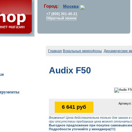
Город:
Москва
+7 (800) 301-40-21
Обратный звонок
Главная
Вокальные микрофоны
Динамические 
Audix F50
ки
трументы
Артикул:
6 641 руб
Внимание! Цена действительна только для заказа в 
при отсутствии предзаказа цена может отличаться
Выгодное предложение при покупке самовывозом 
Подробности уточняйте у менеджера(!!!)