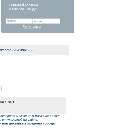
В вашей корзине
0
товаров:
на
руб
Регистрация
микрофоны
Audix F50
 00007021
интернет-магазине! В магазине-салоне
 от указанной на сайте.
или доставке в пределах города!