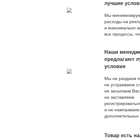
лучшие услов
Мы минимизиру
расходы на рекл
и максимально а
все процессы, ч
конкурировать с
актуальным пре
Наши менедж
на рынке.
предлагают л
условия
Мы не раздаем 
не устраиваем с
не засыпаем Вас
не заставляем
регистрироватьс
и не навязываем
дополнительных 
наш покупатель
и сразу после о
заказа он получа
Товар есть на