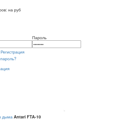
й корзине
ров:
на
руб
Пароль
Регистрация
 пароль?
рация
ы дыма
Antari FTA-10