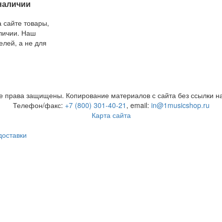
стоимости
 наличии
ложение
листов.
 сайте товары,
аличии. Наш
елей, а не для
ов.
е права защищены. Копирование материалов с сайта без ссылки на
Телефон/факс:
+7 (800) 301-40-21
, email:
in@1musicshop.ru
Карта сайта
доставки