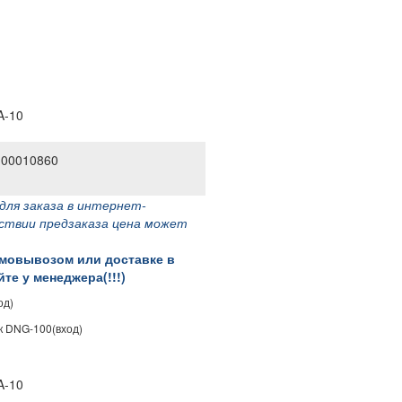
 00010860
для заказа в интернет-
тствии предзаказа цена может
амовывозом или доставке в
те у менеджера(!!!)
од)
к DNG-100(вход)