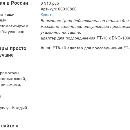
ия в России
6 910 руб
Артикул: 00010860
ем наши
Купить
аму
Внимание! Цена действительна только для 
втоматизируем
магазине-салоне при отсутствии предзака
тобы успешно
указанной на сайте.
 любым
адаптер для подсоединения FT-10 к DNG-100
дложением
Antari FTA-10 адаптер для подсоединения FT
еры просто
учшие
промокоды,
ложных акций,
 письмами,
я
услуг. Каждый
 — любимый,
формления
ет
 сайте =