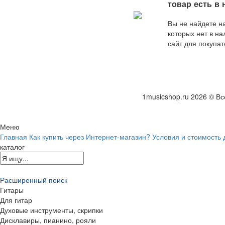
оптимальное по 
товар есть в
и качеству пред
от наших специа
Вы не найдете на
которых нет в н
сайт для покупат
поисковых робот
1musicshop.ru
2026 © Вс
Меню
Главная
Как купить через Интернет-магазин?
Условия и стоимость 
каталог
Расширенный поиск
Гитары
Для гитар
Духовые инструменты, скрипки
Дисклавиры, пианино, рояли