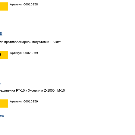
Артикул: 00010858
00
ля противопожарной подготовки 1 5 кВт
Артикул: 00029859
б
1
единения FT-10 к X-серии и Z-1000II M-10
Артикул: 00010859