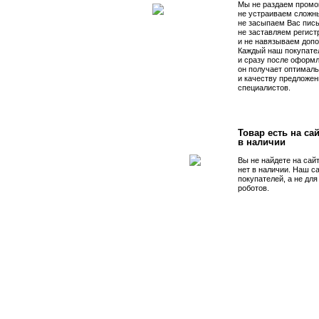
Мы не раздаем промо
не устраиваем сложны
не засыпаем Вас пис
не заставляем регист
и не навязываем допо
Каждый наш покупате
и сразу после оформл
он получает оптималь
и качеству предложен
специалистов.
Товар есть на сай
в наличии
Вы не найдете на сай
нет в наличии. Наш с
покупателей, а не дл
роботов.