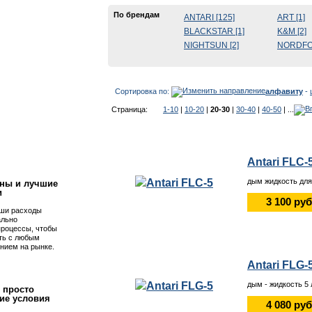
По брендам
ANTARI [125]
ART [1]
BLACKSTAR [1]
K&M [2]
NIGHTSUN [2]
NORDFOL
Сортировка по:
алфавиту
-
Страница:
1-10
|
10-20
|
20-30
|
30-40
|
40-50
| ...
!
Antari FLC-
дым жидкость для
ны и лучшие
и
3 100 руб
ши расходы
ально
процессы, чтобы
ть с любым
нием на рынке.
Antari FLG-
дым - жидкость 5
 просто
ие условия
4 080 руб