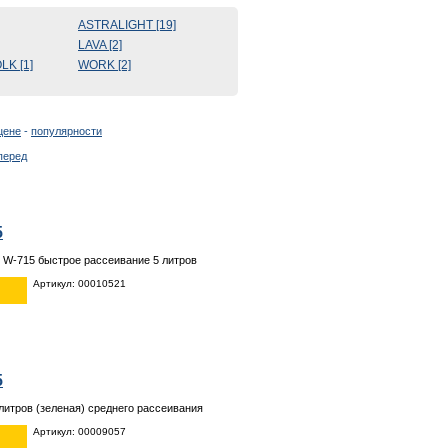
ASTRALIGHT [19]
LAVA [2]
K [1]
WORK [2]
цене
-
популярности
5
 W-715 быстрое рассеивание 5 литров
Артикул: 00010521
5
 литров (зеленая) среднего рассеивания
Артикул: 00009057