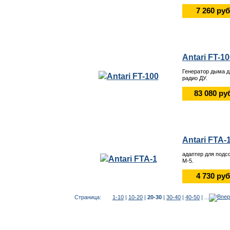
7 260 руб
Antari FT-1
Генератор дыма д
радио ДУ.
83 080 ру
Antari FTA-
адаптер для подсо
M-5.
4 730 руб
Страница:
1-10
|
10-20
|
20-30
|
30-40
|
40-50
| ...