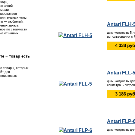
коды,
х акций,
ьмами,
рироваться
лнительных услуг.
ль — любимый,
Antari FLH-
ения заказа
ное по стоимости
дым-жидкость 5 л
ие от наших
использования с
4 338 руб
те = товар есть
те товары, которых
айт для
Antari FLL-
я поисковых
дым-жидкость для
канистра 5 литров
3 186 руб
Antari FLP-
дым-жидкость для