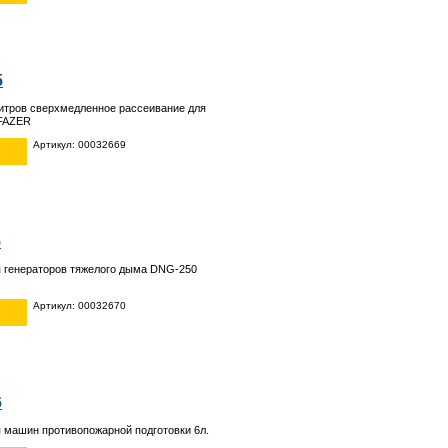
5
итров сверхмедленное рассеивание для
 FAZER
Артикул: 00032669
5
 генераторов тяжелого дыма DNG-250
Артикул: 00032670
6
 машин противопожарной подготовки 6л.