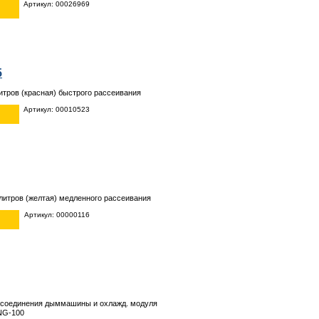
Артикул: 00026969
5
итров (красная) быстрого рассеивания
Артикул: 00010523
 литров (желтая) медленного рассеивания
Артикул: 00000116
я соединения дыммашины и охлажд. модуля
NG-100