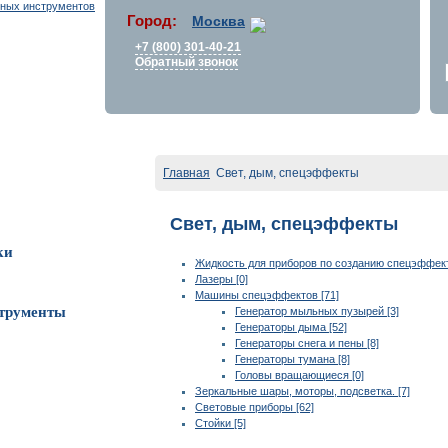
Город:
Москва
+7 (800) 301-40-21
Обратный звонок
Главная
Свет, дым, спецэффекты
Свет, дым, спецэффекты
ки
Жидкость для приборов по созданию спецэффект
Лазеры [0]
Машины спецэффектов [71]
трументы
Генератор мыльных пузырей [3]
Генераторы дыма [52]
Генераторы снега и пены [8]
Генераторы тумана [8]
Головы вращающиеся [0]
Зеркальные шары, моторы, подсветка. [7]
Световые приборы [62]
Стойки [5]