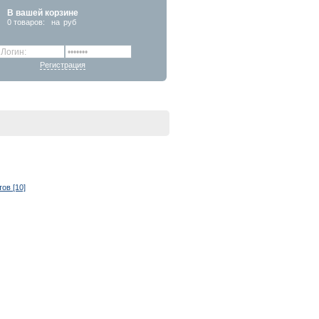
В вашей корзине
0
товаров:
на
руб
Регистрация
ов [10]