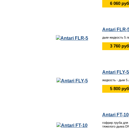
6 060 руб
Antari FLR-
дым-жидкость 5 л
3 760 руб
Antari FLY-5
жидкость - дым 5
5 800 руб
Antari FT-10
гофрир.труба дл
тяжелого дыма D