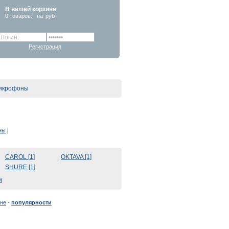
В вашей корзине
0
товаров:
на
руб
Регистрация
икрофоны
ны
|
CAROL [1]
OKTAVA [1]
SHURE [1]
и
не
-
популярности