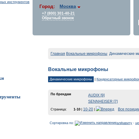
Город:
Москва
+7 (800) 301-40-21
Обратный звонок
Главная
Вокальные микрофоны
Динамические м
Вокальные микрофоны
ки
Динамические микрофоны
|
Конденсаторные микрофо
По брендам
AUDIX [9]
трументы
SENNHEISER [7]
10-20
Все позици
Страница:
1-10
|
|
Сортировка по:
алфавиту
-
це