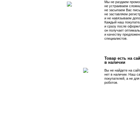
Мы не раздаем промо
не устраиваем сложны
не засыпаем Вас пис
не заставляем регист
и не навязываем допо
Каждый наш покупате
и сразу после оформл
он получает оптималь
и качеству предложен
специалистов.
Товар есть на сай
в наличии
Вы не найдете на сай
нет в наличии. Наш с
покупателей, а не дл
роботов.