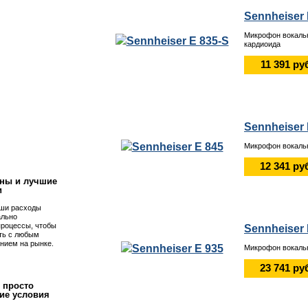
Sennheiser 
Микрофон вокаль
кардиоида
11 391 ру
Sennheiser 
!
Микрофон вокаль
12 341 ру
ны и лучшие
и
ши расходы
ально
процессы, чтобы
Sennheiser 
ть с любым
нием на рынке.
Микрофон вокаль
23 741 ру
 просто
ие условия