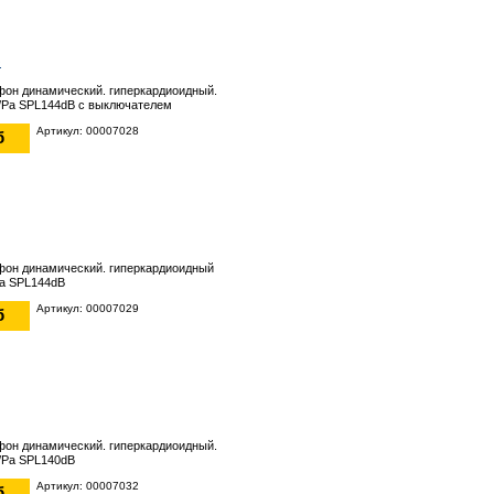
S
он динамический. гиперкардиоидный.
/Pa SPL144dB с выключателем
Артикул: 00007028
б
фон динамический. гиперкардиоидный
Pa SPL144dB
Артикул: 00007029
б
он динамический. гиперкардиоидный.
/Pa SPL140dB
Артикул: 00007032
б