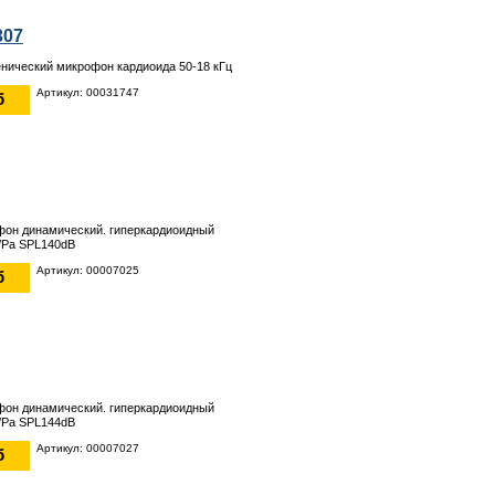
307
нический микрофон кардиоида 50-18 кГц
Артикул: 00031747
б
фон динамический. гиперкардиоидный
/Pa SPL140dB
Артикул: 00007025
б
фон динамический. гиперкардиоидный
/Pa SPL144dB
Артикул: 00007027
б