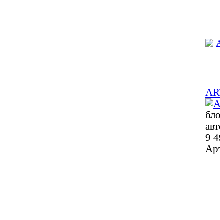
ART
бло
ав
9 4
Ар