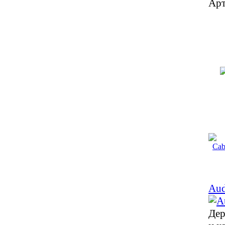
Арт
Aud
Дер