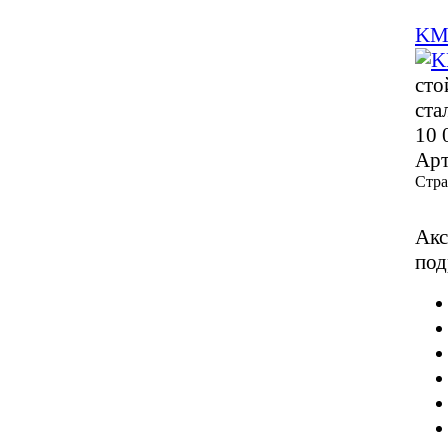
KM 
сто
ста
10 
Арт
Стр
Акс
под