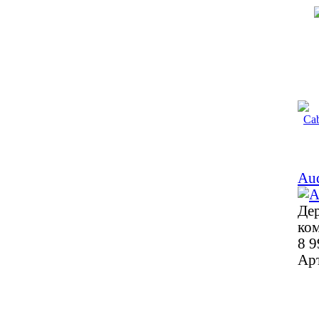
Au
Дер
ко
8 9
Ар