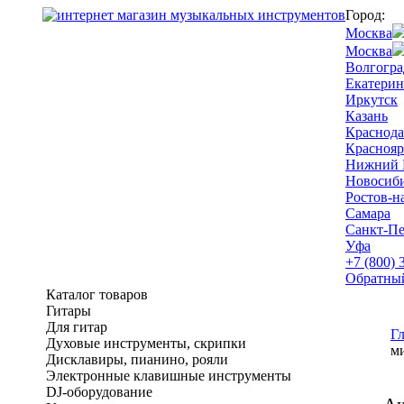
Город:
Москва
Москва
Волгогра
Екатерин
Иркутск
Казань
Краснода
Краснояр
Нижний 
Новосиб
Ростов-н
Самара
Санкт-Пе
Уфа
+7 (800) 
Обратны
Каталог товаров
Гитары
Для гитар
Г
Духовые инструменты, скрипки
м
Дисклавиры, пианино, рояли
Электронные клавишные инструменты
DJ-оборудование