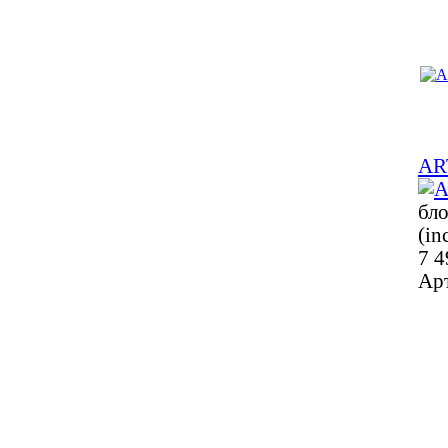
AR
бло
(inc
7 4
Ар