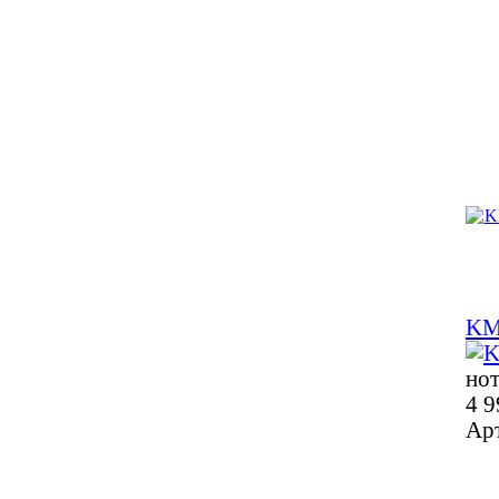
KM
но
4 9
Ар