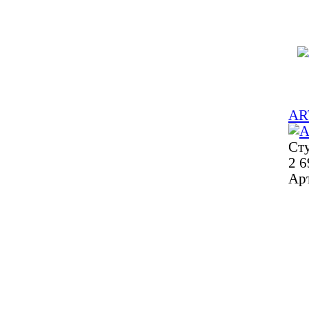
AR
Ст
2 6
Ар