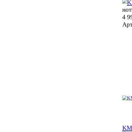
нот
4 9
Арт
KM 