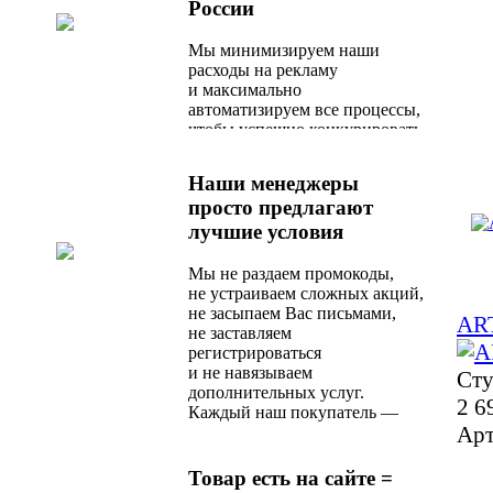
России
Мы минимизируем наши
расходы на рекламу
и максимально
автоматизируем все процессы,
чтобы успешно конкурировать
с любым актуальным
предложением на рынке.
Наши менеджеры
просто предлагают
лучшие условия
Мы не раздаем промокоды,
не устраиваем сложных акций,
не засыпаем Вас письмами,
AR
не заставляем
регистрироваться
и не навязываем
Сту
дополнительных услуг.
2 6
Каждый наш покупатель —
Арт
любимый, и сразу после
оформления заказа
он получает оптимальное
Товар есть на сайте =
по стоимости и качеству