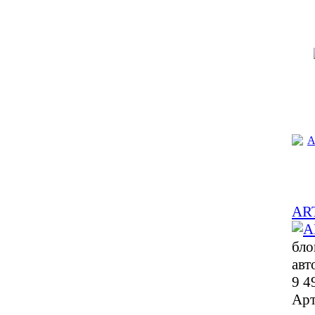
ART
бло
авт
9 4
Арт