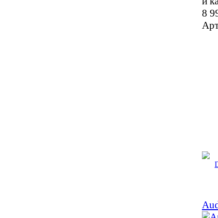
и к
8 9
Арт
Au