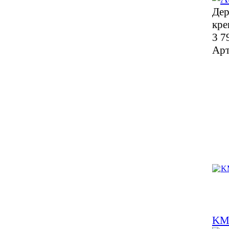
Дер
кре
3 7
Арт
KM 