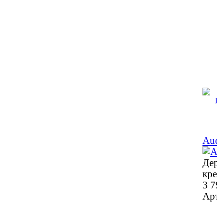
Au
Дер
кр
3 7
Ар