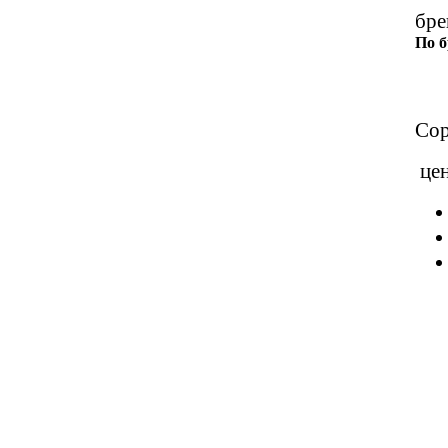
бре
По 
Сор
це