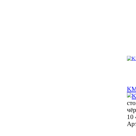
KM
сто
чё
10 
Ар