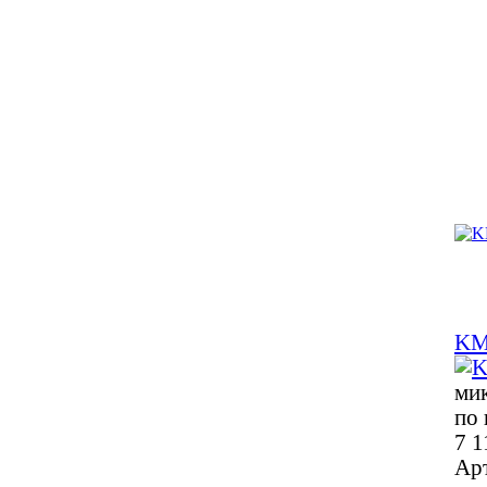
KM
мик
по 
7 1
Ар