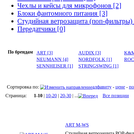
Чехлы и кейсы для микрофонов [2]
Блоки фантомного питания [3]
Студийная ветрозащита (поп-фильтры) 
Передатчики [0]
По брендам
ART [3]
AUDIX [3]
K&M
NEUMANN [4]
NORDFOLK [1]
ROC
SENNHEISER [1]
STRINGSWING [1]
Сортировка по:
алфавиту
-
цене
-
по
Страница:
1-10
|
10-20
|
20-30
| ...
Все позиции
ART M-WS
Студийная ветрозащита POP-фил