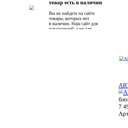
товар есть в наличии
предложение от наших
специалистов.
Вы не найдете на сайте
товары, которых нет
в наличии. Наш сайт для
покупателей, а не для
поисковых роботов.
ART
бло
7 4
Арт