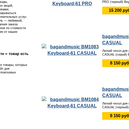
коды,
PRO (черный) Вну
х акций,
ьмами,
15 200 ру
рироваться
лнительных услуг.
ль — любимый,
ения заказа
ное по стоимости
ие от наших
bagandmusi
CASUAL
Легкий чехол для
те = товар есть
CASUAL (серый) В
8 150 руб
те товары, которых
айт для
я поисковых
bagandmusi
CASUAL
Легкий чехол для
CASUAL (черный) 
8 150 руб