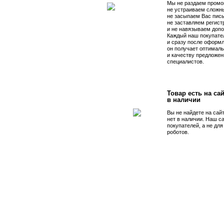
Мы не раздаем промо
не устраиваем сложны
не засыпаем Вас пис
не заставляем регист
и не навязываем допо
Каждый наш покупате
и сразу после оформл
он получает оптималь
и качеству предложен
специалистов.
Товар есть на сай
в наличии
Вы не найдете на сай
нет в наличии. Наш с
покупателей, а не дл
роботов.