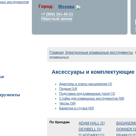
Город:
Москва
+7 (800) 301-40-21
Обратный звонок
Главная
Электронные клавишные инструменты
А
клавишных
Аксессуары и комплектующие
ки
Адаптеры и платы расширения [1]
Педали [14]
Подставки под клавишные (ноги) [1]
трументы
Стойки для клавишных инструментов [58]
Чехлы [34]
Банкетки и стулья [43]
По брендам
ADAM HALL [1]
BAGANDMUS
DEXIBELL [1]
DONNER [1
D`ADDARIO [1]
FRAMUS [2