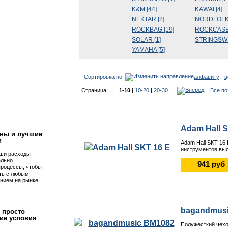
K&M [44]
KAWAI [4]
NEKTAR [2]
NORDFOLK 
ROCKBAG [19]
ROCKCASE 
SOLAR [1]
STRINGSWI
YAMAHA [5]
Сортировка по:
алфавиту
-
ц
Страница:
1-10
|
10-20
|
20-30
| ...
Все по
!
Adam Hall S
ны и лучшие
и
Adam Hall SKT 16
инструментов выс
ши расходы
ально
941 руб
процессы, чтобы
ть с любым
нием на рынке.
bagandmusi
 просто
ие условия
Полужесткий чехо