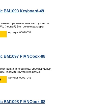
c BM1093 Keyboard-49
 синтезатора клавишных инструментов
UAL (черный) Внутренние размеры
Артикул: 00029051
c BM1097 PIANObox-88
 электропианино синтезатора/клавишных
UAL (серый) Внутренние разме
Артикул: 00027943
б
c BM1098 PIANObox-88