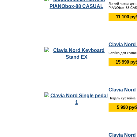
Легкий чехол для
PIANObox-88 CAS
11 100 ру
Clavia Nord
Стойка для клави
15 990 ру
Clavia Nord 
Педаль сустейна
5 990 руб
Clavia Nord