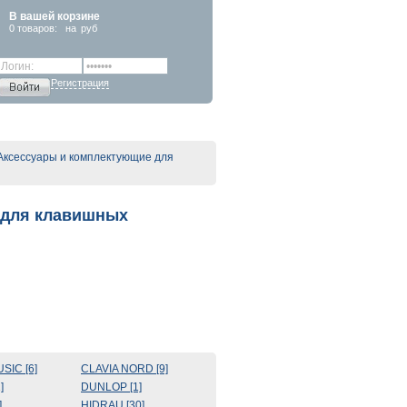
В вашей корзине
0
товаров:
на
руб
Регистрация
ксессуары и комплектующие для
 для клавишных
IC [6]
CLAVIA NORD [9]
]
DUNLOP [1]
]
HIDRAU [30]