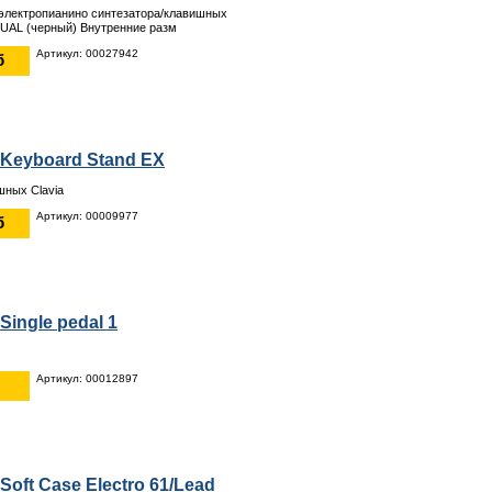
 электропианино синтезатора/клавишных
UAL (черный) Внутренние разм
Артикул: 00027942
б
 Keyboard Stand EX
шных Clavia
Артикул: 00009977
б
Single pedal 1
Артикул: 00012897
 Soft Case Electro 61/Lead