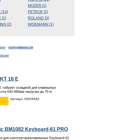
MOZER [1]
[14]
PETROF [2]
[1]
ROLAND [3]
NG [2]
WISEMANN [1]
ене
-
популярности
зиции
KT 16 E
 E табурет складной для клавишных
ота 430-480мм нагрузка до 70 кг
Артикул: 00029582
c BM1082 Keyboard-61 PRO
л для синтезатора/клавишных Keyboard-61