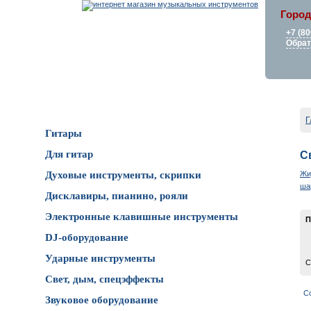
Город
+7 (80
Обрат
Каталог товаров
Г
Гитары
Для гитар
С
Жи
Духовые инструменты, скрипки
ша
Дисклавиры, пианино, рояли
Электронные клавишные инструменты
П
DJ-оборудование
Ударные инструменты
С
Свет, дым, спецэффекты
С
Звуковое оборудование