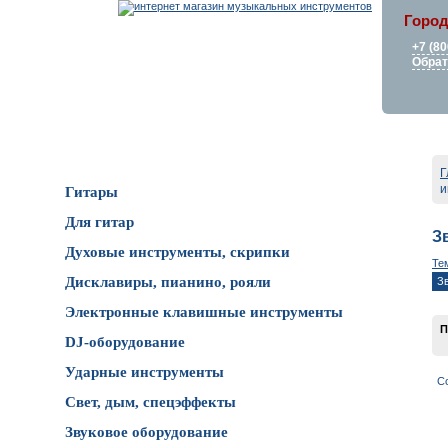
Город
+7 (80
Обрат
Каталог товаров
Г
и
Гитары
Для гитар
З
Духовые инструменты, скрипки
Те
Дисклавиры, пианино, рояли
З
Электронные клавишные инструменты
П
DJ-оборудование
Ударные инструменты
С
Свет, дым, спецэффекты
Звуковое оборудование