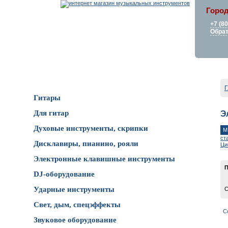
Город
+7 (8
Обрат
Каталог товаров
Г
Гитары
Для гитар
Э
Духовые инструменты, скрипки
M
ст
Дисклавиры, пианино, рояли
Ци
Электронные клавишные инструменты
П
DJ-оборудование
Ударные инструменты
С
Свет, дым, спецэффекты
С
Звуковое оборудование