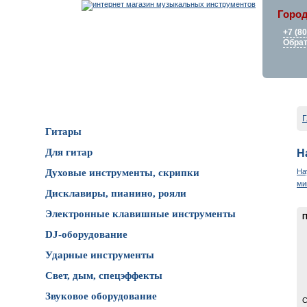
Город
+7 (8
Обрат
Каталог товаров
Г
Гитары
Для гитар
Н
На
Духовые инструменты, скрипки
ми
Дисклавиры, пианино, рояли
Электронные клавишные инструменты
П
DJ-оборудование
Ударные инструменты
Свет, дым, спецэффекты
Звуковое оборудование
С