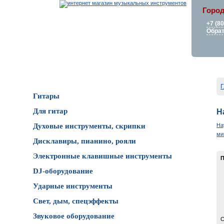
Город
+7 (8
Обрат
Каталог товаров
Г
Гитары
Для гитар
Н
На
Духовые инструменты, скрипки
ми
Дисклавиры, пианино, рояли
Электронные клавишные инструменты
П
DJ-оборудование
Ударные инструменты
Свет, дым, спецэффекты
Звуковое оборудование
С