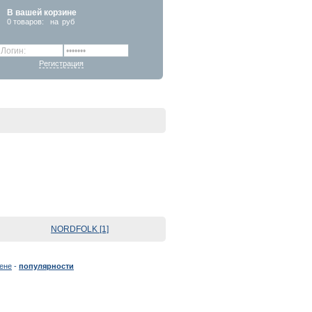
В вашей корзине
0
товаров:
на
руб
Регистрация
NORDFOLK [1]
ене
-
популярности