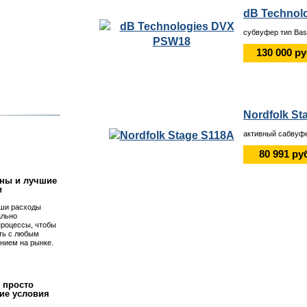
dB Technol
субвуфер тип Bass
130 000 р
Nordfolk St
!
активный сабвуфе
80 991 ру
ны и лучшие
и
ши расходы
ально
процессы, чтобы
ть с любым
нием на рынке.
 просто
ие условия