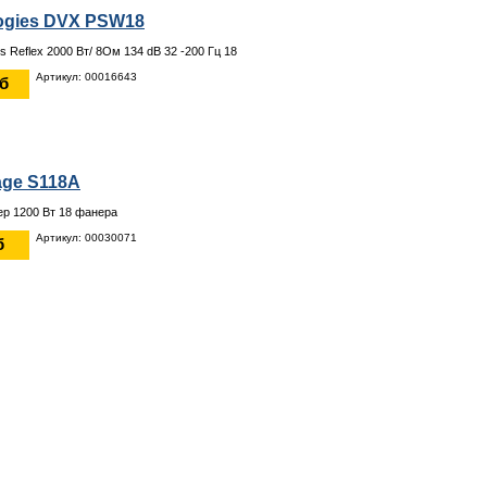
ogies DVX PSW18
 Reflex 2000 Вт/ 8Ом 134 dB 32 -200 Гц 18
Артикул: 00016643
уб
age S118A
р 1200 Вт 18 фанера
Артикул: 00030071
б