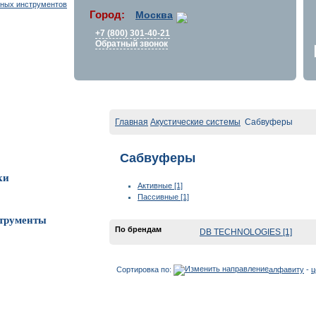
Город:
Москва
+7 (800) 301-40-21
Обратный звонок
Главная
Акустические системы
Сабвуферы
Сабвуферы
ки
Активные [1]
Пассивные [1]
трументы
По брендам
DB TECHNOLOGIES [1]
Сортировка по:
алфавиту
-
ц