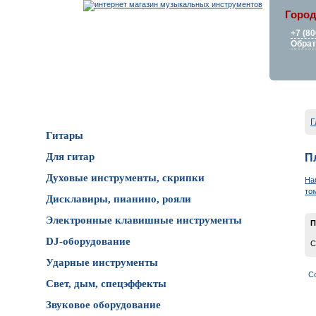
Город
+7 (80
Обрат
Каталог товаров
Г
Гитары
Для гитар
П
Духовые инструменты, скрипки
На
то
Дисклавиры, пианино, рояли
Электронные клавишные инструменты
П
DJ-оборудование
С
Ударные инструменты
С
Свет, дым, спецэффекты
Звуковое оборудование