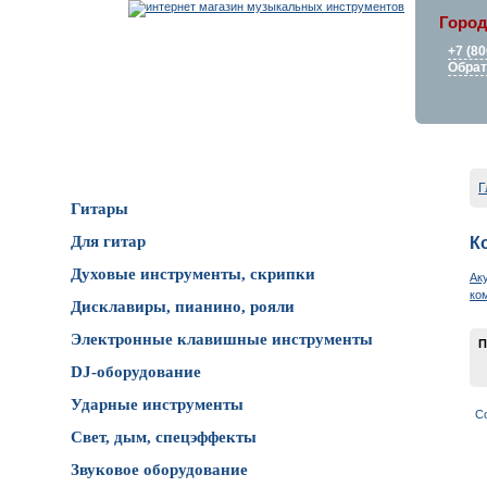
Город
+7 (80
Обрат
Каталог товаров
Г
Гитары
Для гитар
К
Духовые инструменты, скрипки
Ак
ко
Дисклавиры, пианино, рояли
Электронные клавишные инструменты
П
DJ-оборудование
Ударные инструменты
С
Свет, дым, спецэффекты
Звуковое оборудование