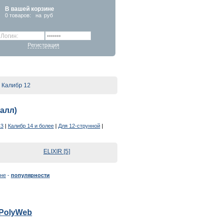
В вашей корзине
0
товаров:
на
руб
Регистрация
Калибр 12
алл)
13
|
Калибр 14 и более
|
Для 12-струнной
|
ELIXIR [5]
не
-
популярности
0 PolyWeb