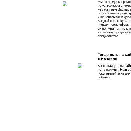
Мы не раздаем промо
не устраиваем сложны
не засыпаем Вас пис
не заставляем регист
и не навязываем допо
Каждый наш покупате
и сразу после оформл
он получает оптималь
и качеству предложен
специалистов.
Товар есть на сай
в наличии
Вы не найдете на сай
нет в наличии. Наш с
покупателей, а не дл
роботов.