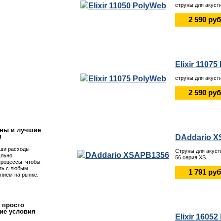
струны для акусти
2 590 руб
Elixir 1107
струны для акусти
2 590 руб
!
ны и лучшие
и
DAddario 
ши расходы
Струны для акуст
ально
56 серия XS.
процессы, чтобы
ть с любым
1 791 руб
нием на рынке.
 просто
ие условия
Elixir 1605