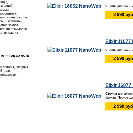
коды,
струны для акуст
х акций,
ьмами,
рироваться
2 990 руб
лнительных услуг.
ль — любимый,
ения заказа
ное по стоимости
ие от наших
Elixir 1107
струны для акусти
те = товар есть
2 590 руб
те товары, которых
айт для
я поисковых
Elixir 1607
Струны для акуст
бронза. Производ
2 990 руб