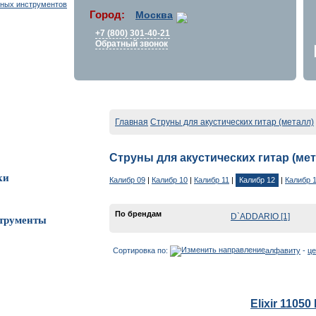
Город:
Москва
+7 (800) 301-40-21
Обратный звонок
Главная
Струны для акустических гитар (металл)
Струны для акустических гитар (мет
ки
Калибр 09
|
Калибр 10
|
Калибр 11
|
Калибр 12
|
Калибр 
По брендам
D`ADDARIO [1]
трументы
Сортировка по:
алфавиту
-
це
Elixir 1105