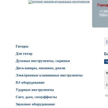
Город
+7 (80
Обрат
Каталог товаров
Г
Гитары
Для гитар
Б
Духовые инструменты, скрипки
Ч
Дисклавиры, пианино, рояли
П
Электронные клавишные инструменты
DJ-оборудование
С
Ударные инструменты
С
Свет, дым, спецэффекты
Звуковое оборудование