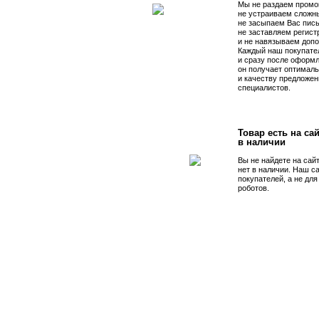
Мы не раздаем промо
не устраиваем сложны
не засыпаем Вас пис
не заставляем регист
и не навязываем допо
Каждый наш покупате
и сразу после оформл
он получает оптималь
и качеству предложен
специалистов.
Товар есть на сай
в наличии
Вы не найдете на сай
нет в наличии. Наш с
покупателей, а не дл
роботов.