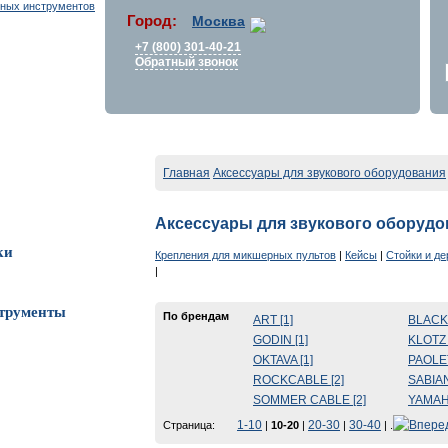
Город:
Москва
+7 (800) 301-40-21
Обратный звонок
Главная
Аксессуары для звукового оборудования
Аксессуары для звукового оборудо
ки
Крепления для микшерных пультов
|
Кейсы
|
Стойки и д
|
трументы
По брендам
ART [1]
BLACK
GODIN [1]
KLOTZ 
OKTAVA [1]
PAOLET
ROCKCABLE [2]
SABIAN
SOMMER CABLE [2]
YAMAHA
1-10
20-30
30-40
Страница:
|
10-20
|
|
| .