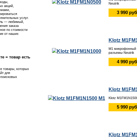
коды,
Neutrik
х акций,
ьмами,
3 990 руб
рироваться
лнительных услуг.
ль — любимый,
ения заказа
ное по стоимости
ие от наших
Klotz M1FM
M1 микрофонный к
разъемы Neutrik
те = товар есть
4 990 руб
те товары, которых
айт для
я поисковых
Klotz M1FM
Klotz M1FM1N150
5 990 руб
Klotz M1FM