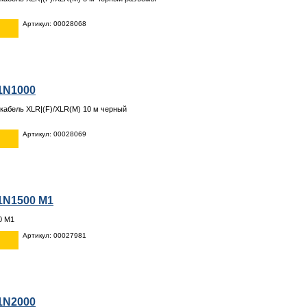
Артикул: 00028068
1N1000
абель XLR|(F)/XLR(M) 10 м черный
Артикул: 00028069
1N1500 M1
0 M1
Артикул: 00027981
1N2000