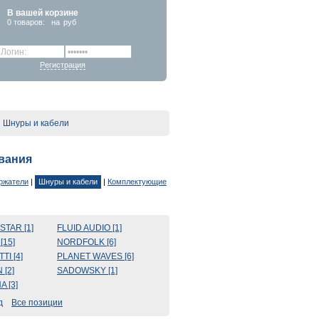
В вашей корзине
0
товаров:
на
руб
Регистрация
Шнуры и кабели
вания
ержатели
|
Шнуры и кабели
|
Комплектующие
STAR [1]
FLUID AUDIO [1]
[15]
NORDFOLK [6]
TI [4]
PLANET WAVES [6]
 [2]
SADOWSKY [1]
 [3]
Все позиции