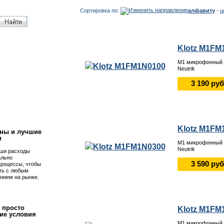
Сортировка по:
алфавиту
-
ц
Klotz M1FM
M1 микрофонный 
Neutrik
3 190 руб
!
Klotz M1FM
ны и лучшие
и
M1 микрофонный 
Neutrik
ши расходы
ально
3 590 руб
процессы, чтобы
ть с любым
нием на рынке.
 просто
Klotz M1FM
ие условия
M1 микрофонный 