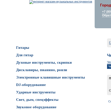
Город
+7 (80
Обрат
Каталог товаров
Г
Гитары
Для гитар
Ч
Че
Духовые инструменты, скрипки
Ч
Дисклавиры, пианино, рояли
Электронные клавишные инструменты
П
DJ-оборудование
С
Ударные инструменты
Свет, дым, спецэффекты
С
Звуковое оборудование