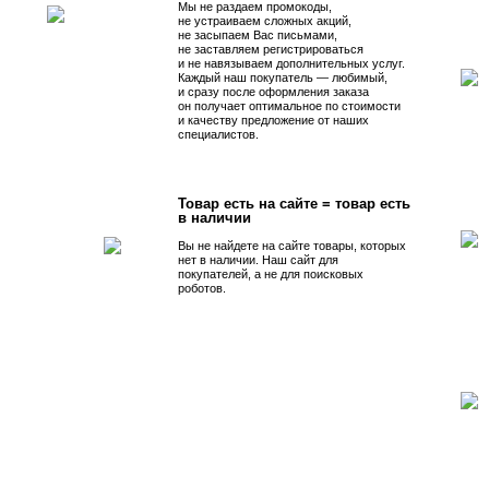
Мы не раздаем промокоды,
не устраиваем сложных акций,
не засыпаем Вас письмами,
не заставляем регистрироваться
и не навязываем дополнительных услуг.
Каждый наш покупатель — любимый,
и сразу после оформления заказа
он получает оптимальное по стоимости
и качеству предложение от наших
специалистов.
Товар есть на сайте = товар есть
в наличии
Вы не найдете на сайте товары, которых
нет в наличии. Наш сайт для
покупателей, а не для поисковых
роботов.